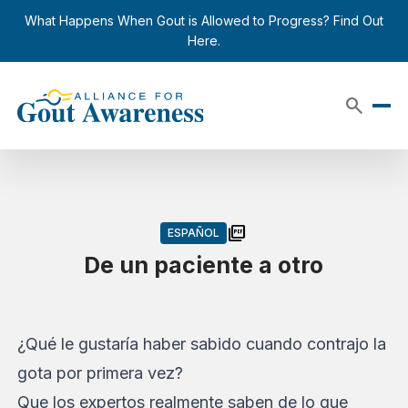
Skip to content
close
What Happens When Gout is Allowed to Progress? Find Out
Here.
search
picture_as_pdf
ESPAÑOL
De un paciente a otro
¿Qué le gustaría haber sabido cuando contrajo la
gota por primera vez?
Que los expertos realmente saben de lo que